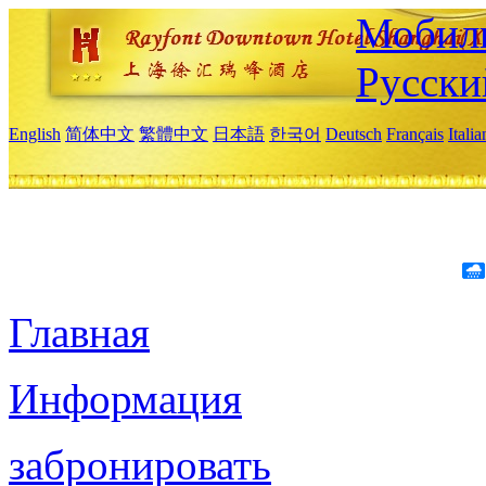
Мобиль
Русски
English
简体中文
繁體中文
日本語
한국어
Deutsch
Français
Itali
Главная
Информация
забронировать