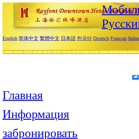
Мобиль
Русски
English
简体中文
繁體中文
日本語
한국어
Deutsch
Français
Itali
Главная
Информация
забронировать