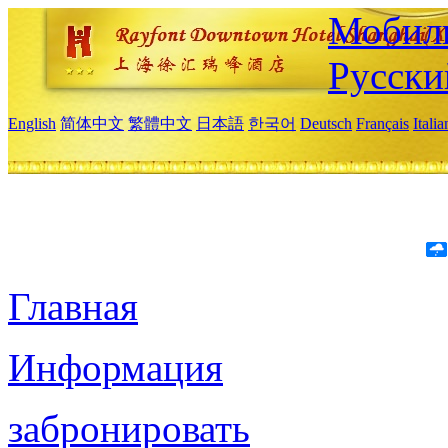
Мобиль
Русски
English
简体中文
繁體中文
日本語
한국어
Deutsch
Français
Itali
Главная
Информация
забронировать