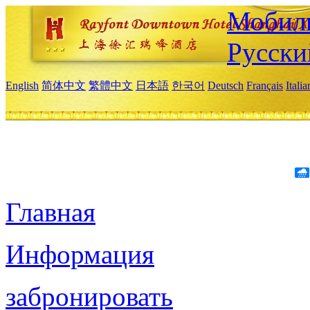
Мобиль
Русски
English
简体中文
繁體中文
日本語
한국어
Deutsch
Français
Itali
Главная
Информация
забронировать