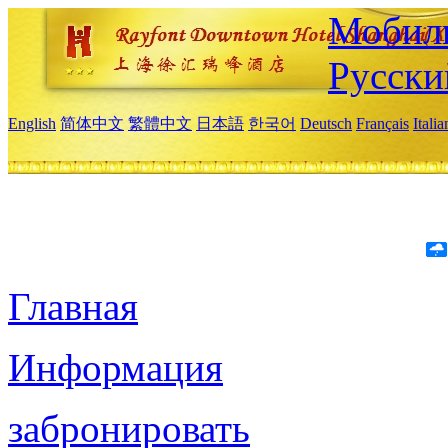
Мобиль
Русски
English
简体中文
繁體中文
日本語
한국어
Deutsch
Français
Itali
Главная
Информация
забронировать