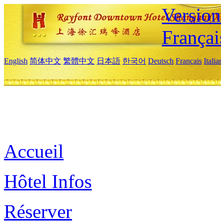
Versio
Françai
English
简体中文
繁體中文
日本語
한국어
Deutsch
Français
Itali
Accueil
Hôtel Infos
Réserver