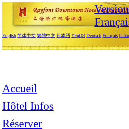
Versio
Françai
English
简体中文
繁體中文
日本語
한국어
Deutsch
Français
Itali
Accueil
Hôtel Infos
Réserver