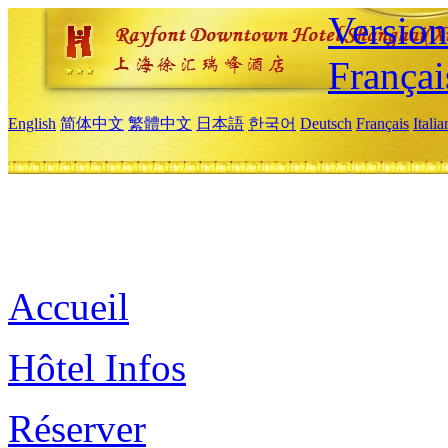
Versio
Françai
English
简体中文
繁體中文
日本語
한국어
Deutsch
Français
Itali
Accueil
Hôtel Infos
Réserver