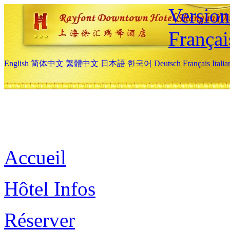
Versio
Françai
English
简体中文
繁體中文
日本語
한국어
Deutsch
Français
Itali
Accueil
Hôtel Infos
Réserver