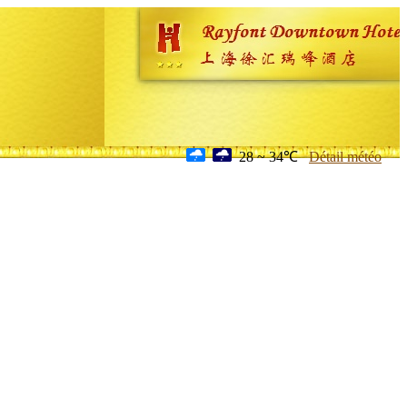
28 ~ 34℃
Détail météo