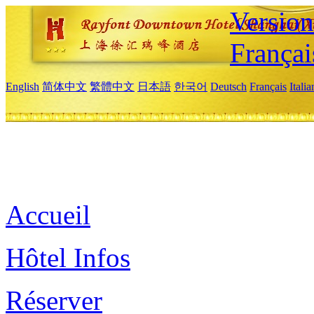
Versio
Françai
English
简体中文
繁體中文
日本語
한국어
Deutsch
Français
Itali
Accueil
Hôtel Infos
Réserver