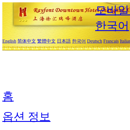
모바일
한국어
English
简体中文
繁體中文
日本語
한국어
Deutsch
Français
Itali
홈
옵션 정보