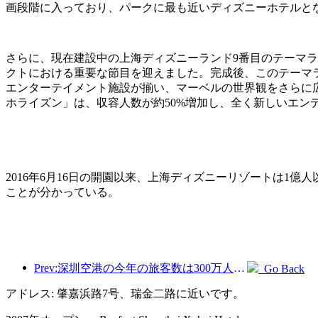
画段階に入っており、パークに最も近いディズニーホテルと
さらに、現在建設中の上海ディズニーランド9番目のテーマ
クトにおける重要な節目を迎えました。完成後、このテーマ
エンターテイメント施設が揃い、マーベルの世界観をさらに
ホライズン」は、収容人数が約50%増加し、全く新しいエン
2016年6月16日の開園以来、上海ディズニーリゾートは1
ことが分かっている。
Prev:深圳空港の今年の旅客数は300万人を超え、同期間の新記録を樹立した。
Go Back
アドレス: 肇嘉浜路7号、瑞金二路に近いです。