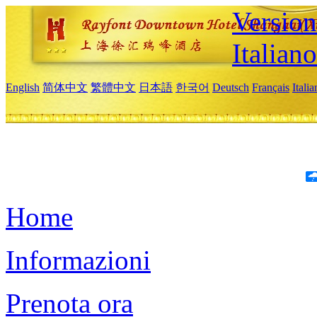
Version
Italiano
English
简体中文
繁體中文
日本語
한국어
Deutsch
Français
Itali
Home
Informazioni
Prenota ora