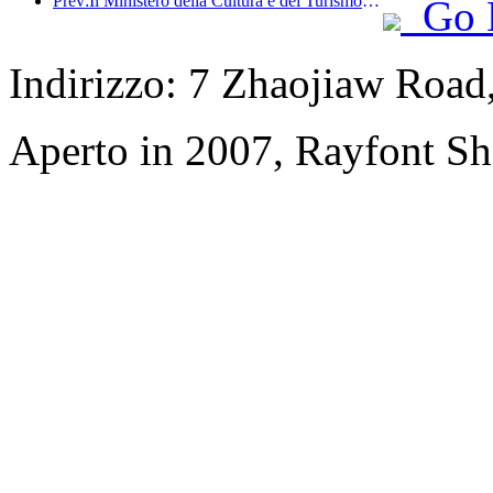
Prev:Il Ministero della Cultura e del Turismo ha riferito che nel 2025, 16.994 siti turistici di livello A hanno accolto 7,51 miliardi di visitatori, generando un fatturato turistico di 554,49 miliardi di yuan.
Go 
Indirizzo: 7 Zhaojiaw Road
Aperto in 2007, Rayfont Sh