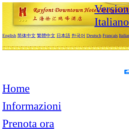
Version
Italiano
English
简体中文
繁體中文
日本語
한국어
Deutsch
Français
Itali
Home
Informazioni
Prenota ora