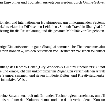
lt an Einwohner und Touristen ausgegeben werden; durch Online-Subven
tionalen und internationalen Hotelgruppen, um im kommenden September 
rkehrssektor hat DiDi seinen Leitfaden „Smooth Travel in Shanghai 2.0“
ösung für die Reiseplanung und die gesamte Mobilität vor Ort geboten.
wichtige Einkaufszonen in ganz Shanghai sommerliche Themenveranstal
 werden können –, um den Austausch von Besuchern zwischen touristisc
er Auflage das Kombi-Ticket „City Wonders & Cultural Encounters“ (Sta
rte und ermöglicht den unkomplizierten Zugang zu verschiedenen Attrak
r Stempel sammeln und gegen limitierte Kultur- und Kreativgeschenke e
 interaktive Weise.
m eine Zusammenarbeit mit führenden Technologieunternehmen, um „Tr
ebnis rund um den Kulturtourismus und den damit verbundenen Konsum 