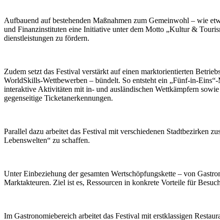
Aufbauend auf bestehenden Maßnahmen zum Gemeinwohl – wie etwa ermä
und Finanzinstituten eine Initiative unter dem Motto „Kultur & Tour
dienstleistungen zu fördern.
Zudem setzt das Festival verstärkt auf einen marktorientierten Betri
WorldSkills-Wettbewerben – bündelt. So entsteht ein „Fünf-in-Eins“
interaktive Aktivitäten mit in- und ausländischen Wettkämpfern sowi
gegenseitige Ticketanerkennungen.
Parallel dazu arbeitet das Festival mit verschiedenen Stadtbezirken 
Lebenswelten“ zu schaffen.
Unter Einbeziehung der gesamten Wertschöpfungskette – von Gastrono
Marktakteuren. Ziel ist es, Ressourcen in konkrete Vorteile für Besu
Im Gastronomiebereich arbeitet das Festival mit erstklassigen Resta