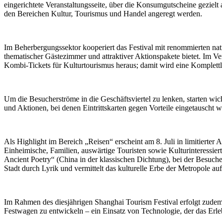
eingerichtete Veranstaltungsseite, über die Konsumgutscheine gezie
den Bereichen Kultur, Tourismus und Handel angeregt werden.
Im Beherbergungssektor kooperiert das Festival mit renommierten na
thematischer Gästezimmer und attraktiver Aktionspakete bietet. Im Ve
Kombi-Tickets für Kulturtourismus heraus; damit wird eine Komplettl
Um die Besucherströme in die Geschäftsviertel zu lenken, starten 
und Aktionen, bei denen Eintrittskarten gegen Vorteile eingetauscht
Als Highlight im Bereich „Reisen“ erscheint am 8. Juli in limitiert
Einheimische, Familien, auswärtige Touristen sowie Kulturinteressie
Ancient Poetry“ (China in der klassischen Dichtung), bei der Besuche
Stadt durch Lyrik und vermittelt das kulturelle Erbe der Metropole auf
Im Rahmen des diesjährigen Shanghai Tourism Festival erfolgt zude
Festwagen zu entwickeln – ein Einsatz von Technologie, der das Erl