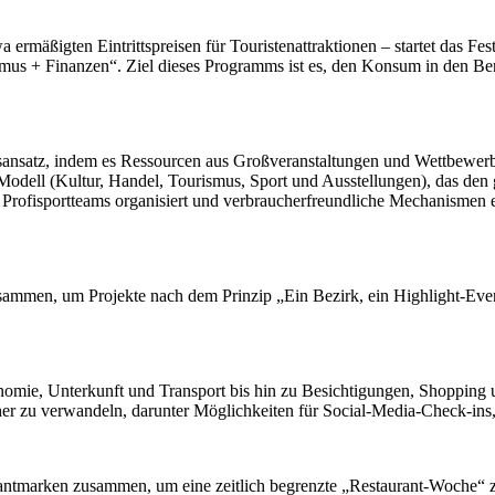
ßigten Eintrittspreisen für Touristenattraktionen – startet das Fes
ismus + Finanzen“. Ziel dieses Programms ist es, den Konsum in den Be
ebsansatz, indem es Ressourcen aus Großveranstaltungen und Wettbewerb
-Modell (Kultur, Handel, Tourismus, Sport und Ausstellungen), das den
e Profisportteams organisiert und verbraucherfreundliche Mechanismen
zusammen, um Projekte nach dem Prinzip „Ein Bezirk, ein Highlight-Even
mie, Unterkunft und Transport bis hin zu Besichtigungen, Shopping un
cher zu verwandeln, darunter Möglichkeiten für Social-Media-Check-ins,
urantmarken zusammen, um eine zeitlich begrenzte „Restaurant-Woche“ z