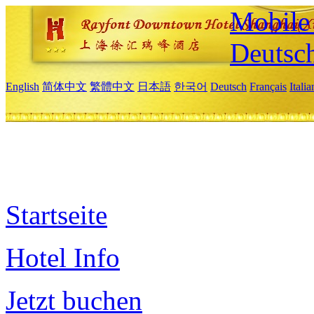
Mobile 
Deutsc
English
简体中文
繁體中文
日本語
한국어
Deutsch
Français
Itali
Startseite
Hotel Info
Jetzt buchen