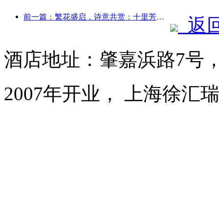
前一篇：繁花盛启，诗意共赏：十里芳菲花神节盛大启幕！
返
酒店地址：肇嘉浜路7号
2007年开业， 上海徐汇